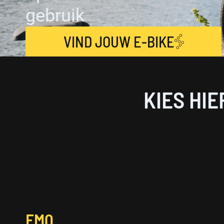
gebruik
VIND JOUW E-BIKE
KIES HI
EMQ