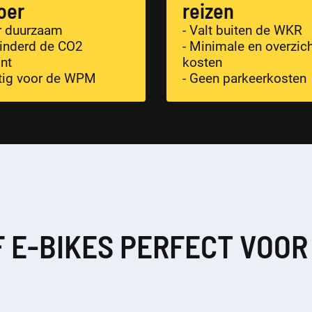
oer
reizen
r duurzaam
- Valt buiten de WKR
inderd de CO2
- Minimale en overzich
int
kosten
tig voor de WPM
- Geen parkeerkosten
F E-BIKES PERFECT VOOR 