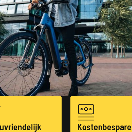
euvriendelijk
Kostenbespare