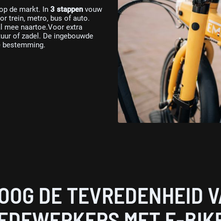
 op de markt. In
3 stappen
vouw
oor trein, metro, bus of auto.
l mee naartoe.Voor extra
tuur of zadel. De ingebouwde
je bestemming.
OOG DE TEVREDENHEID V
EDEWERKERS MET E-BIK