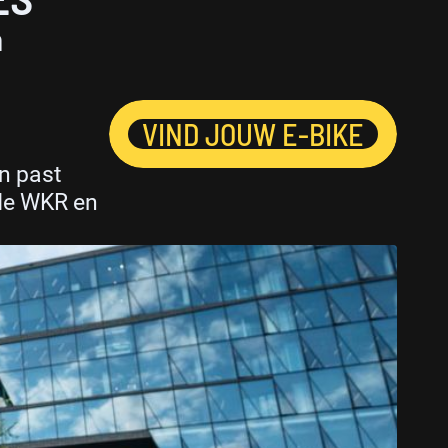
n
VIND JOUW E-BIKE
n past
 de WKR en