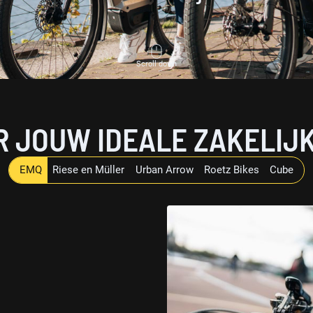
Scroll down
ER JOUW IDEALE ZAKELIJK
EMQ
Riese en Müller
Urban Arrow
Roetz Bikes
Cube