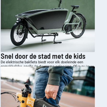
Snel door de stad met de kids
De elektrische bakfiets biedt voor elk doeleinde een
gemakkelijke, snelle én duurzame oplossing. Of je nu jouw
kleine passagiers van A naar B brengt of je boodschappen
mee naar huis wilt nemen.