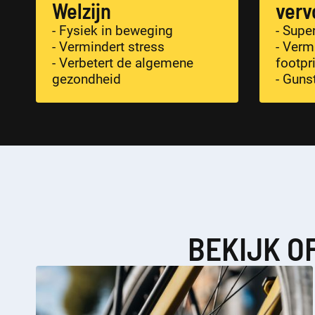
Welzijn
verv
- Fysiek in beweging
- Supe
- Vermindert stress
- Verm
- Verbetert de algemene
footpr
gezondheid
- Guns
BEKIJK O