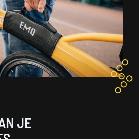
AN JE
ES